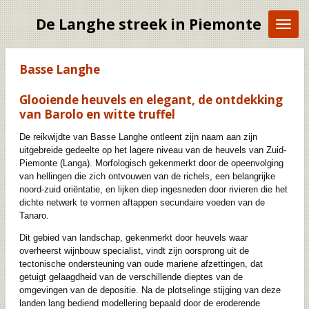
Ga
De Langhe streek in Piemonte
direct
naar
de
hoofdinhoud
Basse Langhe
Glooiende heuvels en elegant, de ontdekking
van Barolo en witte truffel
De reikwijdte van Basse Langhe ontleent zijn naam aan zijn
uitgebreide gedeelte op het lagere niveau van de heuvels van Zuid-
Piemonte (Langa). Morfologisch gekenmerkt door de opeenvolging
van hellingen die zich ontvouwen van de richels, een belangrijke
noord-zuid oriëntatie, en lijken diep ingesneden door rivieren die het
dichte netwerk te vormen aftappen secundaire voeden van de
Tanaro.
Dit gebied van landschap, gekenmerkt door heuvels waar
overheerst wijnbouw specialist, vindt zijn oorsprong uit de
tectonische ondersteuning van oude mariene afzettingen, dat
getuigt gelaagdheid van de verschillende dieptes van de
omgevingen van de depositie. Na de plotselinge stijging van deze
landen lang bediend modellering bepaald door de eroderende