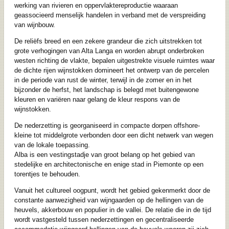
werking van rivieren en oppervlaktereproductie waaraan
geassocieerd menselijk handelen in verband met de verspreiding
van wijnbouw.
De reliëfs breed en een zekere grandeur die zich uitstrekken tot
grote verhogingen van Alta Langa en worden abrupt onderbroken
westen richting de vlakte, bepalen uitgestrekte visuele ruimtes waar
de dichte rijen wijnstokken domineert het ontwerp van de percelen
in de periode van rust de winter, terwijl in de zomer en in het
bijzonder de herfst, het landschap is belegd met buitengewone
kleuren en variëren naar gelang de kleur respons van de
wijnstokken.
De nederzetting is georganiseerd in compacte dorpen offshore-
kleine tot middelgrote verbonden door een dicht netwerk van wegen
van de lokale toepassing.
Alba is een vestingstadje van groot belang op het gebied van
stedelijke en architectonische en enige stad in Piemonte op een
torentjes te behouden.
Vanuit het cultureel oogpunt, wordt het gebied gekenmerkt door de
constante aanwezigheid van wijngaarden op de hellingen van de
heuvels, akkerbouw en populier in de vallei. De relatie die in de tijd
wordt vastgesteld tussen nederzettingen en gecentraliseerde